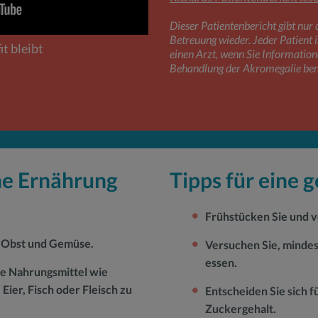
Dieser Patientenbericht gibt nur 
Betreuung wieder. Jeder Patient is
it bleibt
einen Arzt, wenn Sie Informatio
Behandlung der Akromegalie ben
ne Ernährung
Tipps für eine
Frühstücken Sie und v
n Obst und Gemüse.
Versuchen Sie, mindes
essen.
he Nahrungsmittel wie
Eier, Fisch oder Fleisch zu
Entscheiden Sie sich f
Zuckergehalt.