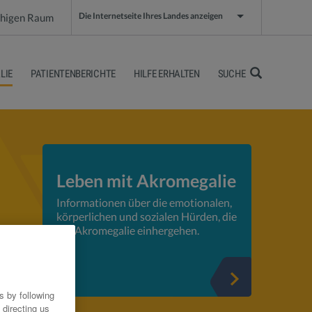
Die Internetseite Ihres Landes anzeigen
achigen Raum
LIE
PATIENTENBERICHTE
HILFE ERHALTEN
SUCHE
Leben mit Akromegalie
Informationen über die emotionalen,
körperlichen und sozialen Hürden, die
mit Akromegalie einhergehen.
 by following
 directing us