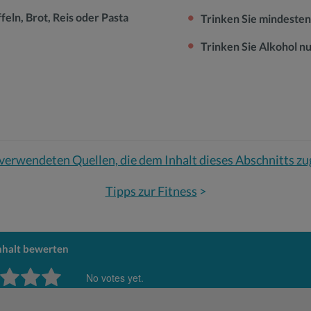
ln, Brot, Reis oder Pasta
Trinken Sie mindestens
Trinken Sie Alkohol n
 verwendeten Quellen, die dem Inhalt dieses Abschnitts z
Tipps zur Fitness
>
nhalt bewerten
No votes yet.
 item:
Rating