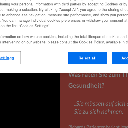
zt, wenn Sie eine signifikante
haring your personal information with third parties by accepting Cookies or by 
ung planen oder mehr über
out making a selection. By clicking “Accept All”, you agree to the storing of c
e to enhance site navigation, measure site performance, and show you person
ten.
g. You can manage individual cookies preferences or withdraw your consent 
 on the link “Cookies Settings”.
formation on how we use cookies, including the total lifespan of cookies and t
es intervening on our website, please consult the Cookies Policy, available in th
ettings
Reject all
Acc
Was raten Sie zum T
Gesundheit?
„Sie müssen auf sich
Sie zu sich nehmen.“
Richards Patientenbericht les