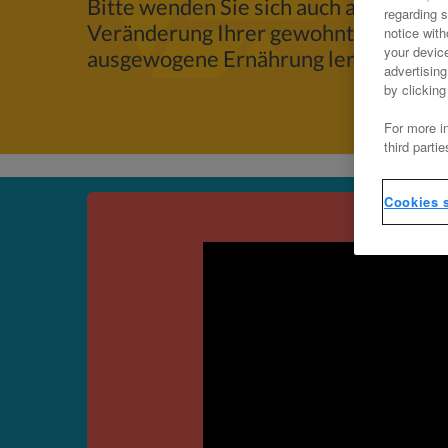
Bitte wenden Sie sich auch an Ihren Ar
regarding s
Veränderung Ihrer gewohnten Ernähr
notice with
your devic
ausgewogene Ernährung lernen möch
advertisin
by clicking
For more in
third parti
Cookies s