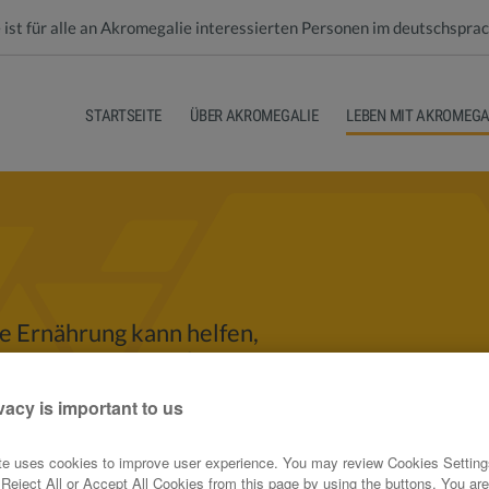
 ist für alle an Akromegalie interessierten Personen im deutschspr
STARTSEITE
ÜBER AKROMEGALIE
LEBEN MIT AKROMEGA
e Ernährung kann helfen,
e
wie Herz-Kreislauf-
Bluthochdruck
) und
Diabetes
vacy is important to us
ollieren.
te uses cookies to improve user experience. You may review Cookies Settings
zu einer guten Ernährung.
r Reject All or Accept All Cookies from this page by using the buttons. You are