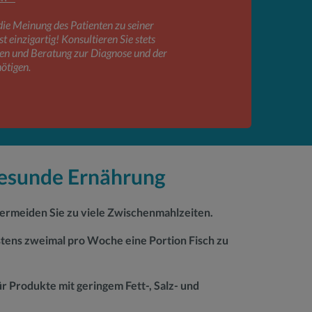
die Meinung des Patienten zu seiner
t einzigartig! Konsultieren Sie stets
nen und Beratung zur Diagnose und der
ötigen.
 gesunde Ernährung
ermeiden Sie zu viele Zwischenmahlzeiten.
tens zweimal pro Woche eine Portion Fisch zu
ür Produkte mit geringem Fett-, Salz- und