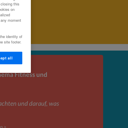
closing this
ookies on
alized
at any moment
he identity of
e site footer.
ept all
hema Fitness und
 achten und darauf, was
en >