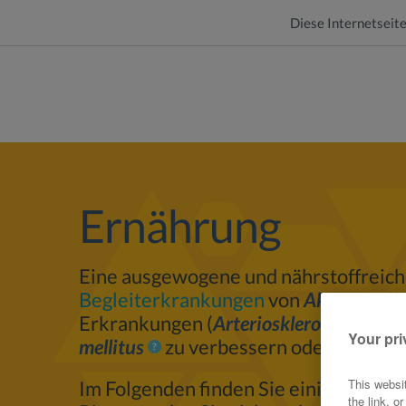
Diese Internetseite
Ernährung
Eine ausgewogene und nährstoffreich
Begleiterkrankungen
von
Akromegali
Erkrankungen (
Arteriosklerose
oder
Your pri
mellitus
zu verbessern oder zu kontr
This websi
Im Folgenden finden Sie einige Tipps 
the link, o