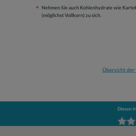
Nehmen Sie auch Kohlenhydrate wie Kartoffe
(möglichst Vollkorn) zu sich.
Übersicht der
Diesen I
Rate this
Submit 